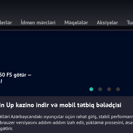
lerlər
İdman mərcləri
Məqalələr
Aksiyalar
Tu
50 FS götür —
!
n Up kazino indir və mobil tətbiq bələdçisi
lləri Azərbaycandakı oyunçular üçün rahat giriş, stabil performan
brauzer versiyasını addım-addım izah edir, yükləmə prosesini, əsa
ətirir.