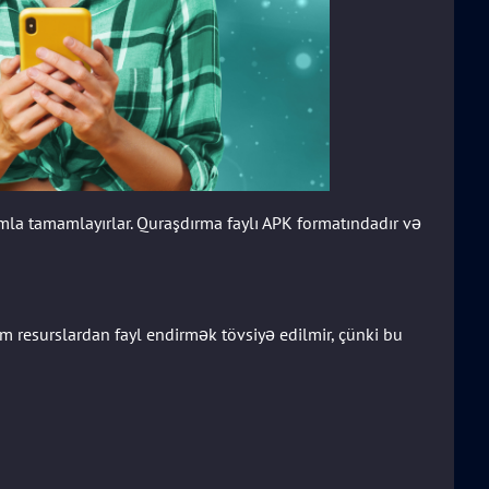
mla tamamlayırlar. Quraşdırma faylı APK formatındadır və
 resurslardan fayl endirmək tövsiyə edilmir, çünki bu