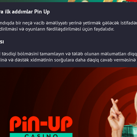
 ilk addımlar Pin Up
ındıqda bir neçə vacib əməliyyatı yerinə yetirmək gələcək istifadəni
irilməsi və oyunların fərdiləşdirilməsi üçün faydalıdır.
sı
təsdiqi bölməsini tamamlayın və tələb olunan məlumatları diqqətlə
sinə və dəstək xidmətinin sorğulara daha dəqiq cavab verməsinə