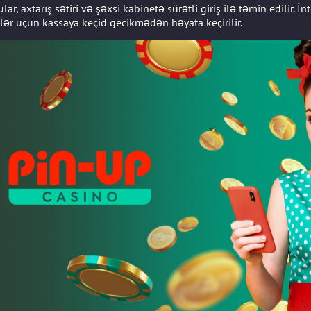
r, axtarış sətiri və şəxsi kabinetə sürətli giriş ilə təmin edilir. 
şlər üçün kassaya keçid gecikmədən həyata keçirilir.