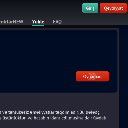
Giriş
Qeydiyyat
rnirlər
NEW
Yukle
FAQ
Oynamaq
s və təhlükəsiz əməliyyatlar təqdim edir. Bu bələdçi
s üstünlükləri və hesabın idarə edilməsinə dair faydalı