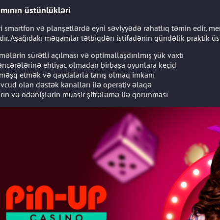
mının üstünlükləri
i smartfon və planşetlərdə eyni səviyyədə rahatlıq təmin edir, me
dır. Aşağıdakı məqamlar tətbiqdən istifadənin gündəlik praktik üst
mələrin sürətli açılması və optimallaşdırılmış yük vaxtı
ncərələrinə ehtiyac olmadan birbaşa oyunlara keçid
məşq etmək və qaydalarla tanış olmaq imkanı
ud olan dəstək kanalları ilə operativ əlaqə
ın və ödənişlərin müasir şifrələmə ilə qorunması