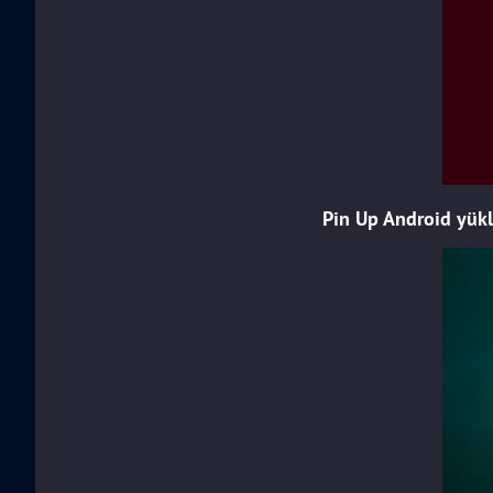
Pin Up Android yük